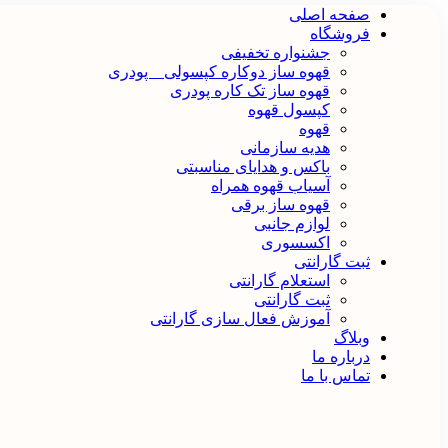
صفحه اصلی
فروشگاه
جشنواره تخفیفی
قهوه ساز دوکاره کپسولی _ پودری
قهوه‌ ساز تک کاره پودری
کپسول قهوه
قهوه
هدیه سازمانی
باکس و هدایای مناسبتی
آسیاب قهوه همراه
قهوه ساز برقی
لوازم جانبی
اکسسوری
ثبت گارانتی
استعلام گارانتی
ثبت گارانتی
آموزش فعال سازی گارانتی
وبلاگ
درباره ما
تماس با ما