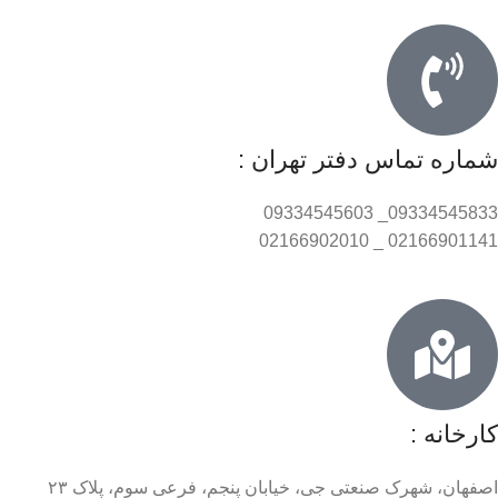
شماره تماس دفتر تهران :
09334545833_ 09334545603
02166901141 _ 02166902010
کارخانه :
اصفهان، شهرک صنعتی جی، خیابان پنجم، فرعی سوم، پلاک ۲۳