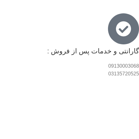
گارانتی و خدمات پس از فروش :
09130003068
03135720525
© طراحی، سئو و امنیت این وب سایت توسط
"اصفهان مدیا"
مرجع
طراحی سایت در اصفهان
ارائه شده است.
فروشگاه