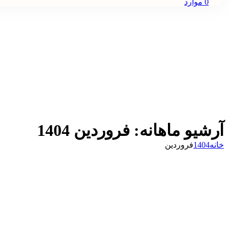
0
موارد
آرشیو ماهانه: فروردین 1404
خانه
1404
فروردین