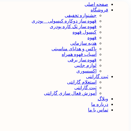
صفحه اصلی
فروشگاه
جشنواره تخفیفی
قهوه ساز دوکاره کپسولی _ پودری
قهوه‌ ساز تک کاره پودری
کپسول قهوه
قهوه
هدیه سازمانی
باکس و هدایای مناسبتی
آسیاب قهوه همراه
قهوه ساز برقی
لوازم جانبی
اکسسوری
ثبت گارانتی
استعلام گارانتی
ثبت گارانتی
آموزش فعال سازی گارانتی
وبلاگ
درباره ما
تماس با ما