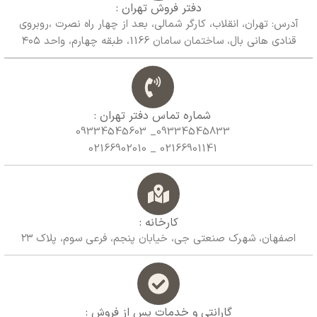
دفتر فروش تهران :
آدرس: تهران، انقلاب، کارگر شمالی، بعد از چهار راه نصرت ،روبروی
قنادی هانی بال، ساختمان سامان 1166، طبقه چهارم، واحد ۴۰۵
شماره تماس دفتر تهران :
09334545833_ 09334545603
02166901141 _ 02166902010
کارخانه :
اصفهان، شهرک صنعتی جی، خیابان پنجم، فرعی سوم، پلاک ۲۳
گارانتی و خدمات پس از فروش :