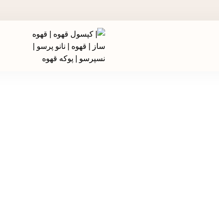
ر جشنواره های تخفیفی استارسو ، قهوه ساز همراه هدیه ببر!