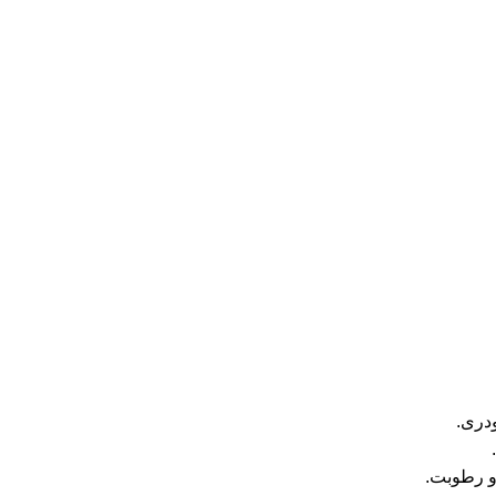
ودری.
و رطوبت.