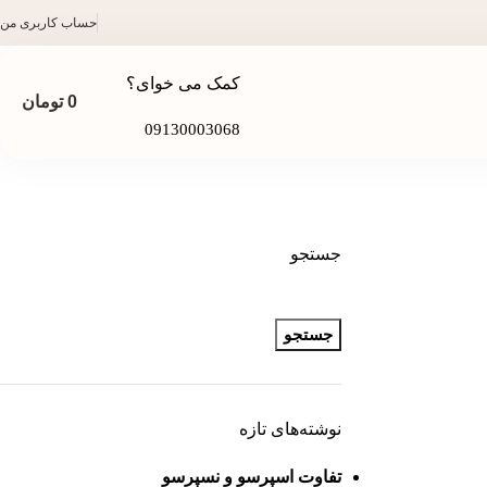
حساب کاربری من
کمک می خوای؟
0
تومان
09130003068
جستجو
جستجو
نوشته‌های تازه
تفاوت اسپرسو و نسپرسو