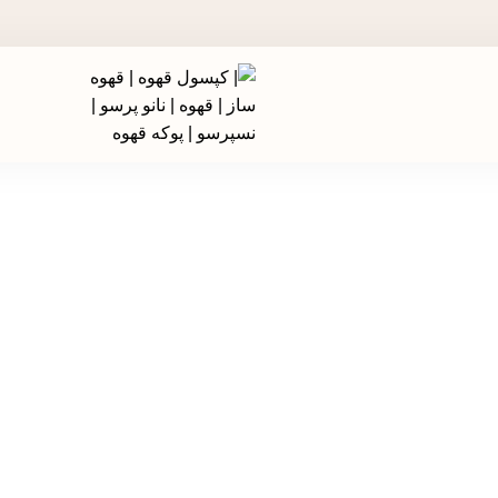
در جشنواره های تخفیفی استارسو ، قهوه ساز همراه هدیه ببر!