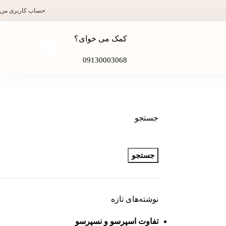
حساب کاربری من
کمک می خوای؟
0
تومان
09130003068
جستجو
جستجو
نوشته‌های تازه
تفاوت اسپرسو و نسپرسو