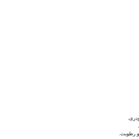
ودری.
و رطوبت.