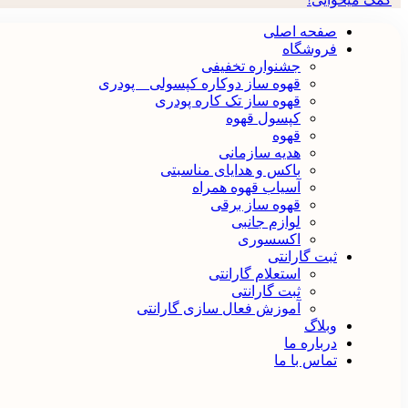
صفحه اصلی
فروشگاه
جشنواره تخفیفی
قهوه ساز دوکاره کپسولی _ پودری
قهوه‌ ساز تک کاره پودری
کپسول قهوه
قهوه
هدیه سازمانی
باکس و هدایای مناسبتی
آسیاب قهوه همراه
قهوه ساز برقی
لوازم جانبی
اکسسوری
ثبت گارانتی
استعلام گارانتی
ثبت گارانتی
آموزش فعال سازی گارانتی
وبلاگ
درباره ما
تماس با ما