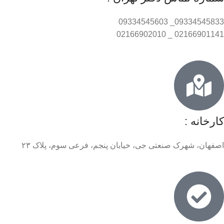
09334545833_ 09334545603
02166901141 _ 02166902010
کارخانه :
اصفهان، شهرک صنعتی جی، خیابان پنجم، فرعی سوم، پلاک ۲۳