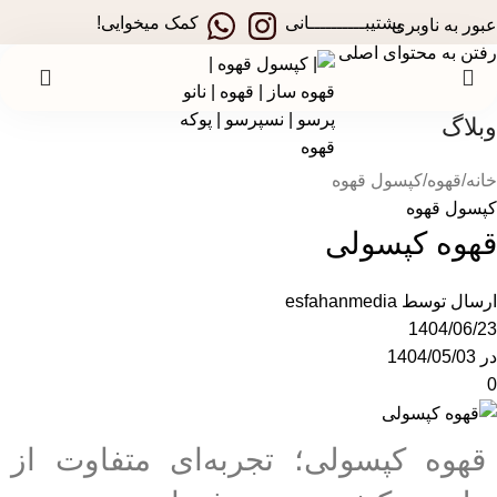
در جشنواره های تخفیفی استارسو ، قهوه ساز همراه هدیه ببر!
پشتیبــــــــــانی
کمک میخوایی!
عبور به ناوبری
رفتن به محتوای اصلی
وبلاگ
خانه
قهوه
کپسول قهوه
کپسول قهوه
قهوه کپسولی
ارسال توسط
esfahanmedia
1404/06/23
در 1404/05/03
0
قهوه کپسولی؛ تجربه‌ای متفاوت از