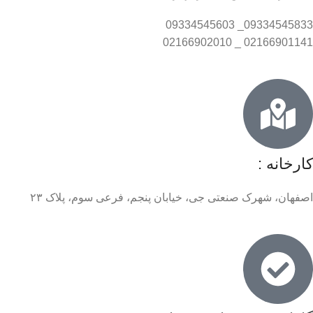
09334545833_ 09334545603
02166901141 _ 02166902010
کارخانه :
اصفهان، شهرک صنعتی جی، خیابان پنجم، فرعی سوم، پلاک ۲۳