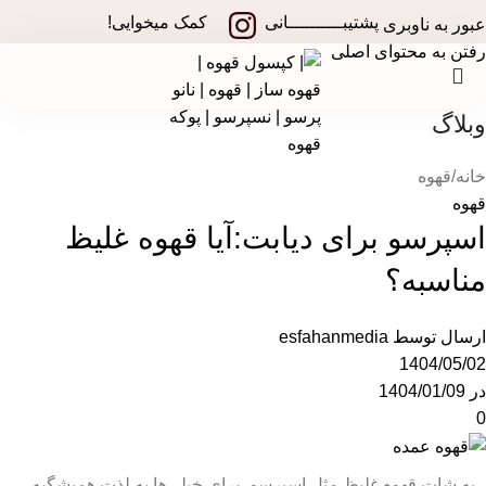
در جشنواره های تخفیفی استارسو ، قهوه ساز همراه هدیه ببر!
پشتیبــــــــــانی
کمک میخوایی!
عبور به ناوبری
رفتن به محتوای اصلی
وبلاگ
خانه
قهوه
قهوه
اسپرسو برای دیابت:آیا قهوه غلیظ
مناسبه؟
ارسال توسط
esfahanmedia
1404/05/02
در 1404/01/09
0
یه شات قهوه غلیظ مثل اسپرسو، برای خیلی‌ها یه لذت همیشگیه.