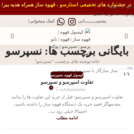
در جشنواره های تخفیفی استارسو ، قهوه ساز همراه هدیه ببر!
عبور به ناوبری
رفتن به محتوای اصلی
پشتیبــــــــــانی
کمک میخوایی!
بایگانی برچسب ها: نسپرسو
خانه
نوشته های برچسب "نسپرسو"
13
کپسول قهوه
,
نسپرسو
تیر
تفاوت اسپرسو و نسپرسو
0
esfahanmedia
تفاوت اسپرسو و نسپرسو؛ قبل از خرید این تفاوت ها را بدانید
مقدمهاگر قصد خرید یک دستگاه قهوه ساز را داشته باشید،
احتمالا خیلی زود ب...
ادامه مطلب