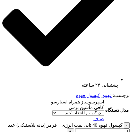
پشتیبانی ۲۴ ساعته
برچسب:
قهوه
,
کپسول قهوه
اسپرسوساز همراه استارسو
کافی ماشین برقی
مدل دستگاه
صاف
کپسول قهوه 40 تایی بمب انرژی _ قرمز (بدنه پلاستیکی) عدد