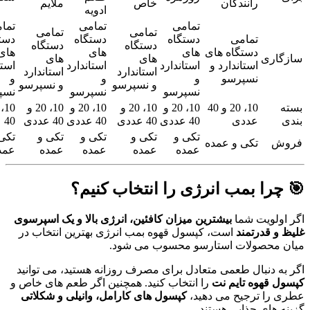
رانندگان
خاص
ملایم
ادویه
تمامی
تمامی
تما
تمامی
تمامی
تمامی
دستگاه
دستگاه
دست
دستگاه
دستگاه
دستگاه های
های
های
های
سازگاری
های
های
استاندارد و
استاندارد
استاندارد
استا
استاندارد
استاندارد
نسپرسو
و
و
و
و نسپرسو
و نسپرسو
نسپرسو
نسپرسو
نسپ
بسته
10، 20 و 40
10، 20 و
10، 20 و
10، 20 و
10، 20 و
بندی
عددی
40 عددی
40 عددی
40 عددی
40 عددی
40 عددی
تکی و
تکی و
تکی و
تکی و
تکی
فروش
تکی و عمده
عمده
عمده
عمده
عمده
عمد
🎯 چرا بمب انرژی را انتخاب کنیم؟
اگر اولویت شما
بیشترین میزان کافئین، انرژی بالا و یک اسپرسوی
غلیظ و قدرتمند
است، کپسول قهوه بمب انرژی بهترین انتخاب در
میان محصولات استارسو محسوب می شود.
اگر به دنبال طعمی متعادل برای مصرف روزانه هستید، می توانید
کپسول قهوه تایم نت
را انتخاب کنید. همچنین اگر طعم های خاص و
عطری را ترجیح می دهید،
کپسول های کارامل، وانیلی و شکلاتی
گزینه های جذابی هستند.