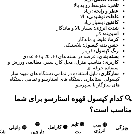
متوسط رو به بالا
تلخی:
زیاد
عطر و رایحه:
بالا
غلظت نوشیدنی:
بسیار زیاد
کافئین:
بسیار بالا و ماندگار
شدت انرژی:
کم
اسیدیته:
غلیظ و ماندگار
کرما:
پلاستیکی
جنس بدنه کپسول:
قرمز
رنگ کپسول:
عرضه در بسته های 10، 20 و 40 عددی
بسته بندی:
مناسب منزل، محل کار، سفر، مطالعه، ورزش و
کاربری:
استفاده حرفه ای
قابل استفاده در تمامی دستگاه های قهوه ساز
سازگاری:
کپسولی استاندارد، دستگاه های استارسو و تمامی دستگاه
های سازگار با نسپرسو.
🔍 کدام کپسول قهوه استارسو برای شما
مناسب است؟

🟡
🟣 تایم
🔴 بمب
🟠 کارامل
🔵 وانیلی
ویژگی
انرژی
اتی
دارچین
نت