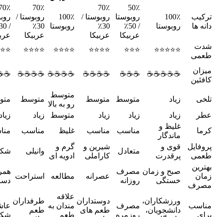
70٪
70٪
70٪
50٪
ترکیب
100٪
روبوستا
روبوستا /
100٪
روبوستا /
روبو
دانه ها
روبوستا
/ 50٪
30٪
روبوستا
30٪
عربیکا
عربیکا
عربیکا
عربی
شدت
⭐⭐
⭐⭐⭐⭐
⭐⭐⭐⭐
⭐⭐⭐⭐
⭐⭐⭐
⭐⭐⭐⭐⭐
طعمی
میزان
☕☕
☕☕☕☕
☕☕☕☕
☕☕☕☕
☕☕☕
☕☕☕☕☕
کافئین
متوسط
تلخی
زیاد
متوسط
متوسط
متوسط
متو
رو به بالا
عطر
زیاد
زیاد
زیاد
متوسط
زیاد
زیاد
غلیظ و
کرما
مناسب
مناسب
غلیظ
مناسب
منا
ماندگار
پروفایل
قوی و
شیرین و
گرم و
متعادل
وانیلی
شکل
طعمی
پرقدرت
کاراملی
ادویه ای
بهترین
صبح و زمان
مصرف
همر
زمان
عصرانه
مطالعه
استراحت
خستگی
روزانه
دسر
مصرف
علاقه
ورزشکاران،
دوستداران
طرفداران
مناسب
مصرف
مندان به
عاش
دانشجویان،
طعم های
طعم
برای
روزمره
طعم
شکل