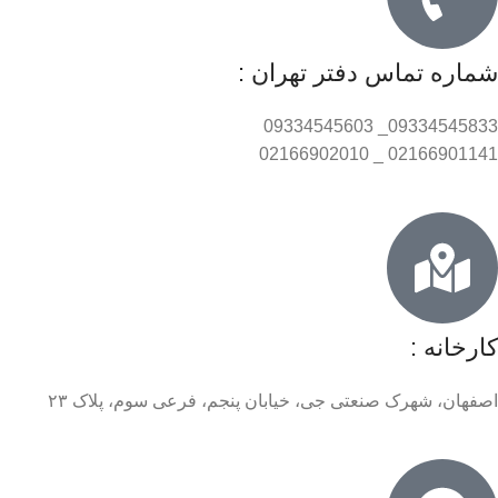
شماره تماس دفتر تهران :
09334545833_ 09334545603
02166901141 _ 02166902010
کارخانه :
اصفهان، شهرک صنعتی جی، خیابان پنجم، فرعی سوم، پلاک ۲۳