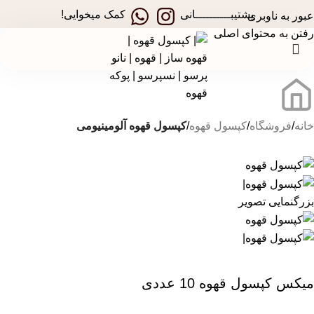
در جشنواره های تخفیفی استارسو ، قهوه ساز همراه هدیه ببر!
پشتیبــــــــــانی
کمک میخوایی!
عبور به ناوبری
رفتن به محتوای اصلی
خانه
فروشگاه
کپسول قهوه
کپسول قهوه آلومینیومی
بزرگنمایی تصویر
میکس کپسول قهوه 10 عددی