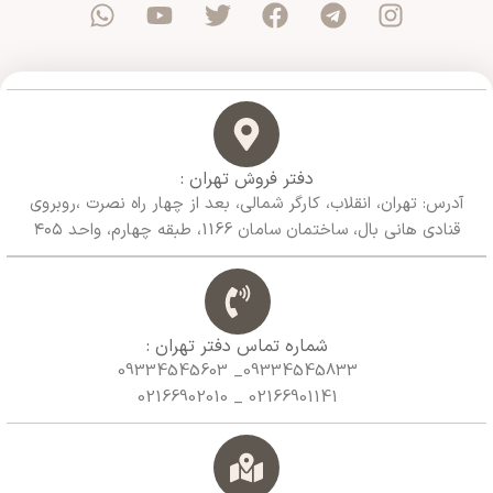
دفتر فروش تهران :
آدرس: تهران، انقلاب، کارگر شمالی، بعد از چهار راه نصرت ،روبروی
قنادی هانی بال، ساختمان سامان 1166، طبقه چهارم، واحد ۴۰۵
شماره تماس دفتر تهران :
09334545833_ 09334545603
02166901141 _ 02166902010