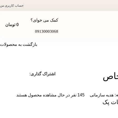
حساب کاربری من
کمک می خوای؟
0
تومان
09130003068
بازگشت به محصولات
خاص
اشتراک گذاری:
:
هدیه سازمانی
145
نفر در حال مشاهده محصول هستند
ات پک