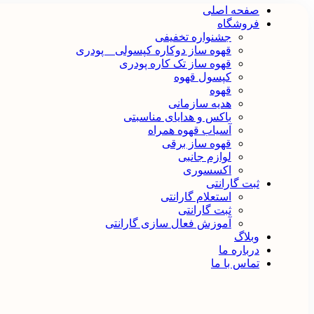
صفحه اصلی
فروشگاه
جشنواره تخفیفی
قهوه ساز دوکاره کپسولی _ پودری
قهوه‌ ساز تک کاره پودری
کپسول قهوه
قهوه
هدیه سازمانی
باکس و هدایای مناسبتی
آسیاب قهوه همراه
قهوه ساز برقی
لوازم جانبی
اکسسوری
ثبت گارانتی
استعلام گارانتی
ثبت گارانتی
آموزش فعال سازی گارانتی
وبلاگ
درباره ما
تماس با ما