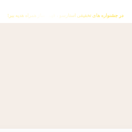
در جشنواره های تخفیفی استارسو ، قهوه ساز همراه هدیه ببر!