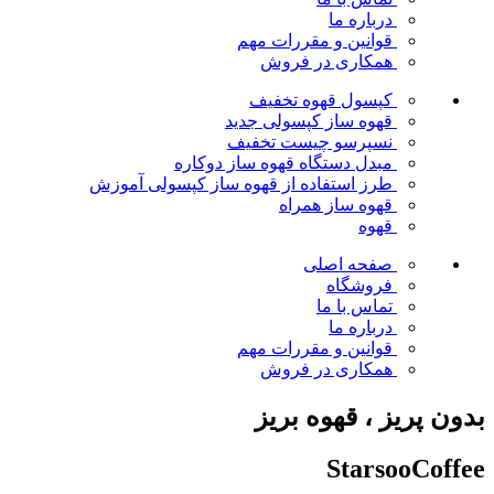
درباره ما
قوانین و مقررات
مهم
همکاری در فروش
کپسول قهوه
تخفیف
قهوه ساز کپسولی
جدید
نسپرسو چیست
تخفیف
مبدل دستگاه قهوه ساز دوکاره
طرز استفاده از قهوه ساز کپسولی
آموزش
قهوه ساز همراه
قهوه
صفحه اصلی
فروشگاه
تماس با ما
درباره ما
قوانین و مقررات
مهم
همکاری در فروش
بدون پریز ، قهوه بریز
StarsooCoffee