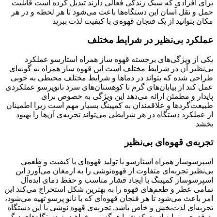
برای افرادی که سبک زندگی فعالی دارند تبدیل کرده است قابلیت
حمل و نقل آسان این دستگاه‌ها باعث می‌شود تا هر لحظه و در هر
مکان بتوانید از یک فنجان قهوه‌ی با کیفیت لذت ببرید
عملکرد بی‌نظیر در شرایط مختلف
یکی از ویژگی‌های برجسته قهوه ساز همراه استارسو عملکرد
بی‌نظیر آن در شرایط مختلف است این قهوه ساز همراه به گونه‌ای
طراحی شده که بتواند در دماها و شرایط مختلف محیطی به خوبی
عمل کند از بیابان‌های گرم تا کوهستان‌های سرد نانوپرسو عملکردی
پایدار و مطمئن ارائه می‌دهد این ویژگی به خصوص برای
طبیعت‌گردها و علاقمندان به کمپینگ بسیار مهم است زیرا اطمینان
از عملکرد دستگاه در هر شرایطی می‌تواند تجربه‌ی آن‌ها را بهبود
بخشد
تجربه‌ی قهوه‌ای بی‌نظیر
اسپرسوساز همراه استارسو با تولید قهوه‌ای با کیفیت و طعمی
بی‌نظیر تجربه‌ای متفاوت از قهوه‌نوشی را به ارمغان می‌آورد این
اسپرسوساز کمپینگ با ایجاد فشار مناسب و حفظ دمای ایده‌آل
تمامی عطر و طعم‌های قهوه را به بهترین شکل استخراج می‌کند این
امر باعث می‌شود تا هر فنجان قهوه‌ای که با نانو پرسو تهیه می‌شود،
تجربه‌ای لذت‌بخش و خاص باشد. تجربه‌ی قهوه نوشی با این دستگاه
به قدری متمایز است که شما هرگز نمی‌خواهید به دستگاه‌های دیگر