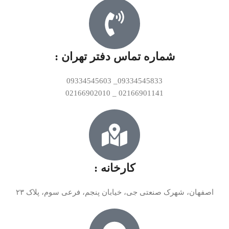
شماره تماس دفتر تهران :
09334545833_ 09334545603
02166901141 _ 02166902010
کارخانه :
اصفهان، شهرک صنعتی جی، خیابان پنجم، فرعی سوم، پلاک ۲۳