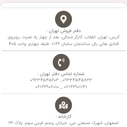
دفتر فروش تهران :
آدرس: تهران، انقلاب، کارگر شمالی، بعد از چهار راه نصرت ،روبروی
قنادی هانی بال، ساختمان سامان 1166، طبقه چهارم، واحد ۴۰۵
شماره تماس دفتر تهران :
09334545833_ 09334545603
02166901141 _ 02166902010
کارخانه :
اصفهان، شهرک صنعتی جی، خیابان پنجم، فرعی سوم، پلاک ۲۳