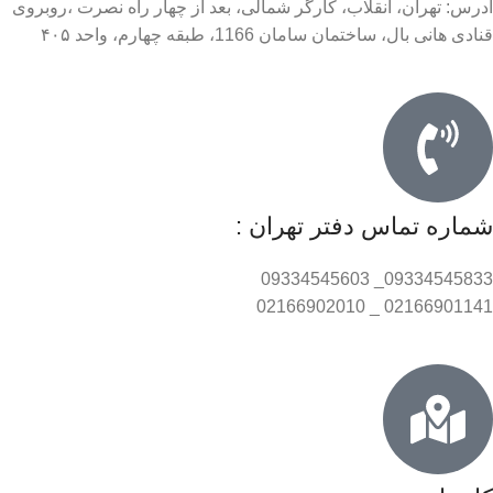
آدرس: تهران، انقلاب، کارگر شمالی، بعد از چهار راه نصرت ،روبروی
قنادی هانی بال، ساختمان سامان 1166، طبقه چهارم، واحد ۴۰۵
شماره تماس دفتر تهران :
09334545833_ 09334545603
02166901141 _ 02166902010