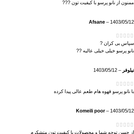
ممنون از نانو پرسو با کیفیت تون ???
Afsane
–
1403/05/12
سپاس بی کران ?
نانو پرسو خیلی خیلی عالیه ??
نیلوفر
–
1403/05/12
با نانو پرسو قهوه هام طعم عالی پیدا کرده
Komeili poor
–
1403/05/12
از حسن توجه شما و محصولات با کیفیت تون متشکرم