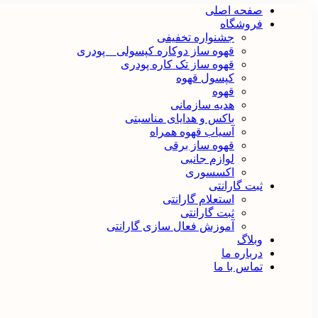
صفحه اصلی
فروشگاه
جشنواره تخفیفی
قهوه ساز دوکاره کپسولی _ پودری
قهوه‌ ساز تک کاره پودری
کپسول قهوه
قهوه
هدیه سازمانی
باکس و هدایای مناسبتی
آسیاب قهوه همراه
قهوه ساز برقی
لوازم جانبی
اکسسوری
ثبت گارانتی
استعلام گارانتی
ثبت گارانتی
آموزش فعال سازی گارانتی
وبلاگ
درباره ما
تماس با ما