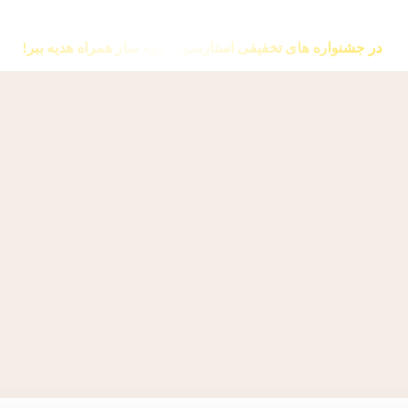
ر جشنواره های تخفیفی استارسو ، قهوه ساز همراه هدیه ببر!