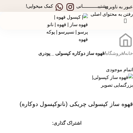
در جشنواره های تخفیفی استارسو ، قهوه ساز همراه هدیه ببر!
پشتیبــــــــــانی
کمک میخوایی!
عبور به ناوبری
رفتن به محتوای اصلی
خانه
فروشگاه
قهوه ساز دوکاره کپسولی _ پودری
اتمام موجودی
بزرگنمایی تصویر
قهوه ساز کپسولی چریکی (نانوکپسول دوکاره)
اشتراک گذاری: