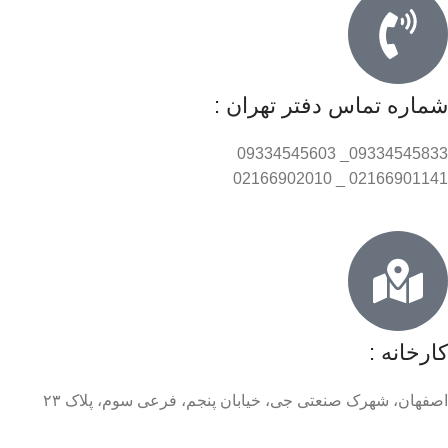
شماره تماس دفتر تهران :
09334545833_ 09334545603
02166901141 _ 02166902010
کارخانه :
اصفهان، شهرک صنعتی جی، خیابان پنجم، فرعی سوم، پلاک ۲۳