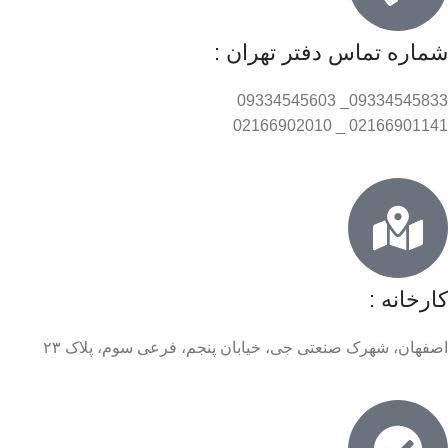
شماره تماس دفتر تهران :
09334545833_ 09334545603
02166901141 _ 02166902010
کارخانه :
اصفهان، شهرک صنعتی جی، خیابان پنجم، فرعی سوم، پلاک ۲۳