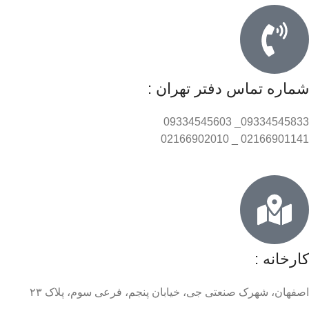
شماره تماس دفتر تهران :
09334545833_ 09334545603
02166901141 _ 02166902010
کارخانه :
اصفهان، شهرک صنعتی جی، خیابان پنجم، فرعی سوم، پلاک ۲۳