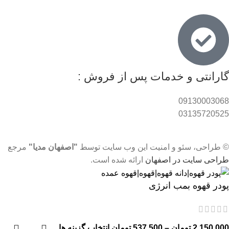
گارانتی و خدمات پس از فروش :
09130003068
03135720525
© طراحی، سئو و امنیت این وب سایت توسط
"اصفهان مدیا"
مرجع
طراحی سایت در اصفهان
ارائه شده است.
پودر قهوه بمب انرژی
2,150,000
تومان
–
537,500
تومان
انتخاب گزینه ها