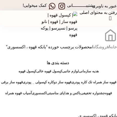
در جشنواره های تخفیفی استارسو ، قهوه ساز همراه هدیه ببر!
پشتیبــــــــــانی
کمک میخوایی!
عبور به ناوبری
رفتن به محتوای اصلی
خانه
فروشگاه
محصولات برچسب خورده “بانکه قهوه ، اکسسوری”
دسته بندی ها
هدیه سازمانی
لوازم جانبی
کپسول قهوه خالی
کپسول قهوه
قهوه‌ ساز همراه تک کاره پودری
قهوه ساز دوکاره کپسولی _ پودری
قهوه ساز برقی
قهوه
جشنواره تخفیفی
باکس و هدایای مناسبتی
اکسسوری
آسیاب قهوه همراه
بانکه قهوه ، اکسسوری