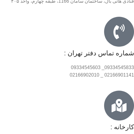
قنادی هانی بال، ساختمان سامان 1166، طبقه چهارم، واحد ۴۰۵
شماره تماس دفتر تهران :
09334545833_ 09334545603
02166901141 _ 02166902010
کارخانه :